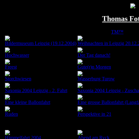
Thomas Fot
©
TM™
31. Ok
Bildermuseum Leipzig (19.12.2004)
Weihnachten in Leipzig 20.12.
Hochwasser
Der Tag danach!
Freest
Gute(r)n Morgen
Storchwiesen
Wasserburg Turow
Saxonia 2004 Leipzig - 2. Fahrt
Saxonia 2004 Leipzig - Zuscha
Eine kleine Ballonfahrt
Eine grosse Ballonfahrt (Langf
Ruden
Perspektive in 21
Himmelfahrt 2004
Abend am Ryck