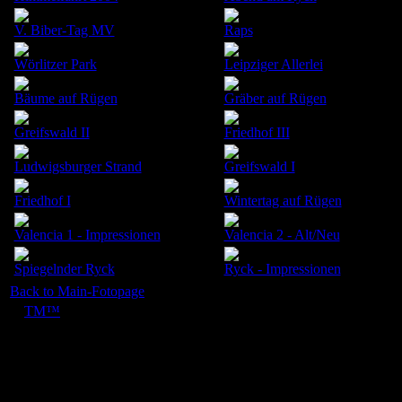
V. Biber-Tag MV
Raps
Wörlitzer Park
Leipziger Allerlei
Bäume auf Rügen
Gräber auf Rügen
Greifswald II
Friedhof III
Ludwigsburger Strand
Greifswald I
Friedhof I
Wintertag auf Rügen
Valencia 1 - Impressionen
Valencia 2 - Alt/Neu
Spiegelnder Ryck
Ryck - Impressionen
Back to Main-Fotopage
©
TM™
25. Mai 2008 - Alle Bilder auf dieser Internetpräsenz sind ur