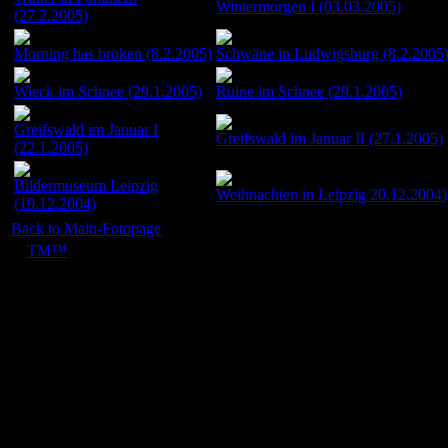
Wintermorgen I (03.03.2005)
(27.2.2005)
Morning has broken (8.2.2005)
Schwäne in Ludwigsburg (8.2.2005
Wieck im Schnee (29.1.2005)
Ruine im Schnee (29.1.2005)
Greifswald im Januar I
Greifswald im Januar II (27.1.2005)
(22.1.2005)
Bildermuseum Leipzig
Weihnachten in Leipzig 20.12.2004)
(19.12.2004)
Back to Main-Fotopage
©
TM™
25. Mai 2008 - Alle Bilder auf dieser Internetpräsenz sind ur