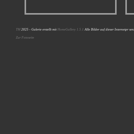
TM
2025 - Galerie erstellt mit
HomeGallery 1.5.1
Alle Bilder auf dieser Internetpr sen
Zur Fotoseite