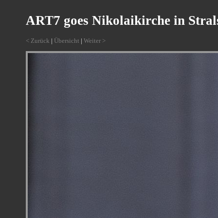
ART7 goes Nikolaikirche in Stra
< Zurück
|
Übersicht
|
Weiter >