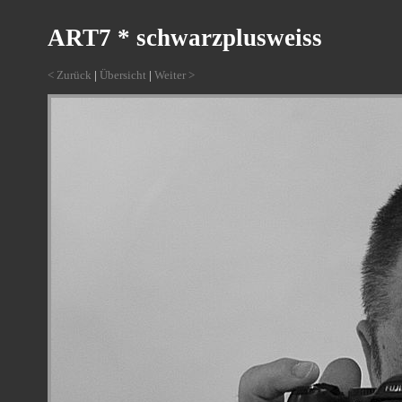
ART7 * schwarzplusweiss
< Zurück
|
Übersicht
|
Weiter >