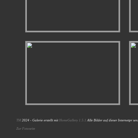
TM
2024 - Galerie erstellt mit
HomeGallery 1.5.1
Alle Bilder auf dieser Internetpr sen
Zur Fotoseite