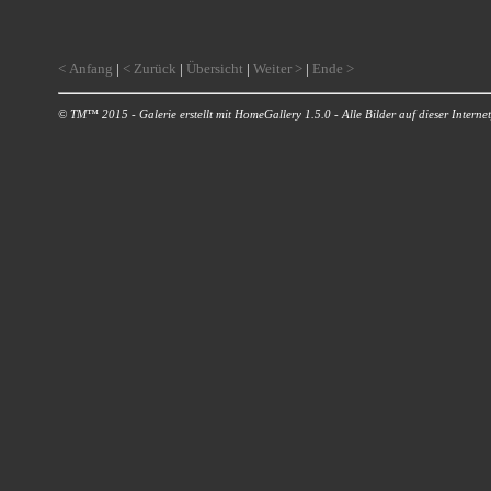
< Anfang
|
< Zurück
|
Übersicht
|
Weiter >
|
Ende >
© TM™ 2015 - Galerie erstellt mit HomeGallery 1.5.0 - Alle Bilder auf dieser Internetp