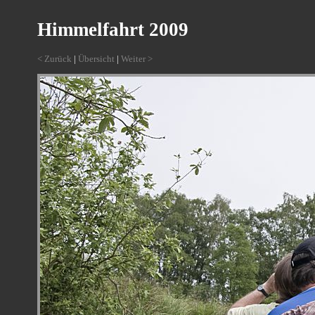
Himmelfahrt 2009
< Zurück
|
Übersicht
|
Weiter >