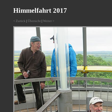
Himmelfahrt 2017
< Zurück
|
Übersicht
|
Weiter >