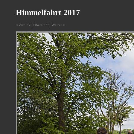
Himmelfahrt 2017
< Zurück
|
Übersicht
|
Weiter >