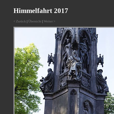
Himmelfahrt 2017
< Zurück
|
Übersicht
|
Weiter >