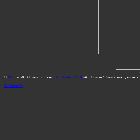
©
TM™
2020 - Galerie erstellt mit
HomeGallery 1.5.0
Alle Bilder auf dieser Internetpräsenz s
Zur Fotoseite