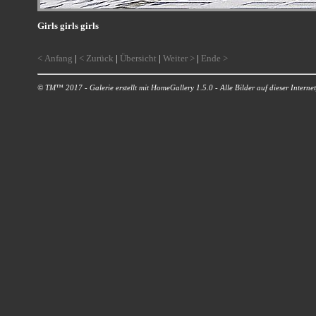
Girls girls girls
< Anfang
|
< Zurück
|
Übersicht
|
Weiter >
|
Ende >
© TM™ 2017 - Galerie erstellt mit HomeGallery 1.5.0 - Alle Bilder auf dieser Internetp