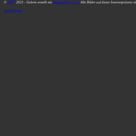
©
TM™
2023 - Galerie erstellt mit
HomeGallery 1.5.1
Alle Bilder auf dieser Internetpräsenz s
Zur Fotoseite