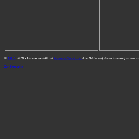
©
TM™
2020 - Galerie erstellt mit
HomeGallery 1.5.0
Alle Bilder auf dieser Internetpräsenz s
Zur Fotoseite