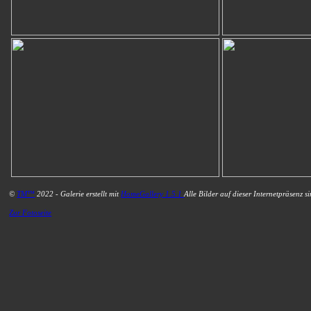
©
TM™
2022 - Galerie erstellt mit
HomeGallery 1.5.1
Alle Bilder auf dieser Internetpräsenz s
Zur Fotoseite