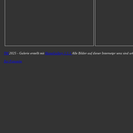
TM
2025 - Galerie erstellt mit
HomeGallery 1.5.1
Alle Bilder auf dieser Internetpr senz sind ur
Zur Fotoseite