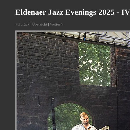
Eldenaer Jazz Evenings 2025 - I
< Zurück
|
Übersicht
|
Weiter >