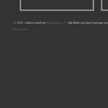
TM
2025 - Galerie erstellt mit
HomeGallery 1.5.1
Alle Bilder auf dieser Internetpr sen
Zur Fotoseite