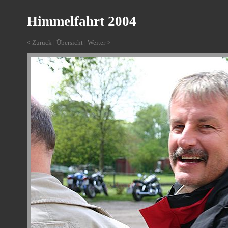
Himmelfahrt 2004
< Zurück
|
Übersicht
|
Weiter >