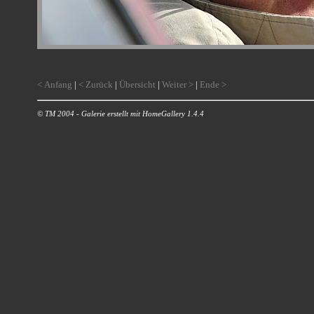
< Anfang
|
< Zurück
|
Übersicht
|
Weiter >
|
Ende >
© TM 2004 - Galerie erstellt mit HomeGallery 1.4.4