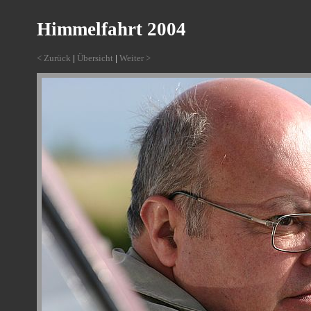
Himmelfahrt 2004
< Zurück
|
Übersicht
|
Weiter >