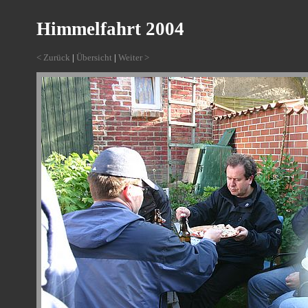
Himmelfahrt 2004
< Zurück
|
Übersicht
|
Weiter >