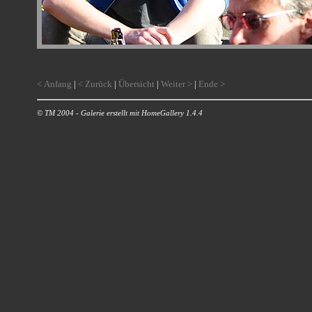
< Anfang
|
< Zurück
|
Übersicht
|
Weiter >
|
Ende >
© TM 2004 - Galerie erstellt mit HomeGallery 1.4.4