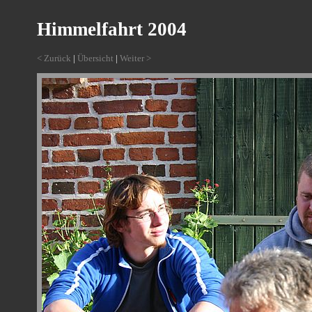
Himmelfahrt 2004
< Zurück
|
Übersicht
|
Weiter >