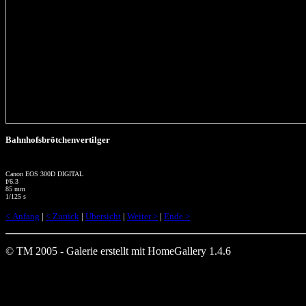
Bahnhofsbrötchenvertilger
Canon EOS 300D DIGITAL
f/6.3
85 mm
1/125 s
< Anfang
|
< Zurück
|
Übersicht
|
Weiter >
|
Ende >
© TM 2005 - Galerie erstellt mit HomeGallery 1.4.6