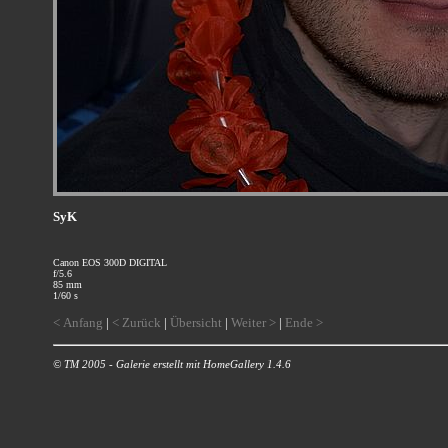
SyK
Canon EOS 300D DIGITAL
f/5.6
85 mm
1/60 s
< Anfang
|
< Zurück
|
Übersicht
|
Weiter >
|
Ende >
© TM 2005 - Galerie erstellt mit HomeGallery 1.4.6