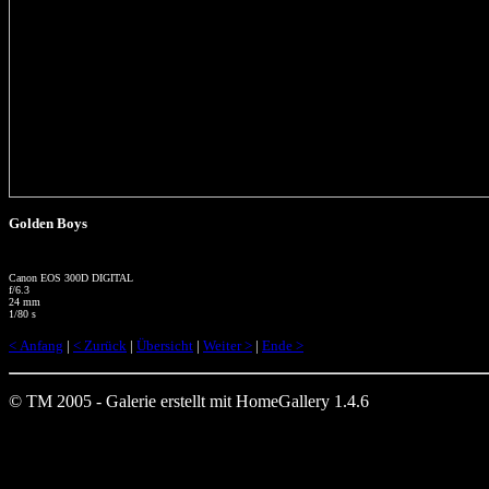
Golden Boys
Canon EOS 300D DIGITAL
f/6.3
24 mm
1/80 s
< Anfang
|
< Zurück
|
Übersicht
|
Weiter >
|
Ende >
© TM 2005 - Galerie erstellt mit HomeGallery 1.4.6