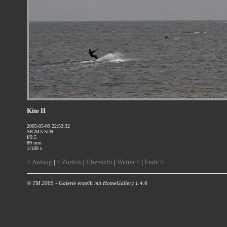
Kite II
2005-05-09 22:53:32
SIGMA SD9
f/9.5
89 mm
1/180 s
< Anfang
|
< Zurück
|
Übersicht
|
Weiter >
|
Ende >
© TM 2005 - Galerie erstellt mit HomeGallery 1.4.6