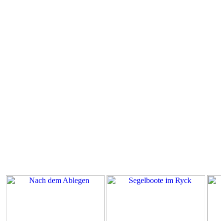
Himmelfahrt 2005
Physiker's Himmelfahrt begann mi
und die Dänische Wieck nach Lud
über Gahlkow, Vierow und Lubmi
Kugelstosswettbewerb,
den der Fotograf mit unerwartete
nach Wolgast
und dann zurück mit der UBB. Vate