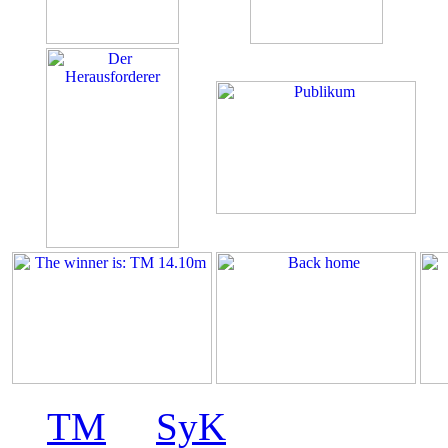
©
TM
&
SyK
2005 - Galerie