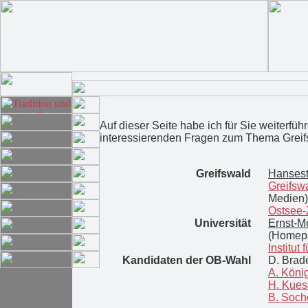
Auf dieser Seite habe ich für Sie weiterfü
interessierenden Fragen zum Thema Grei
Greifswald
Hansest
Greifsw
Medien)
Ostsee-
Universität
Ernst-Mo
(Homepa
Institut 
Kandidaten der OB-Wahl
D. Brad
A. Köni
H. Kues
B. Soch