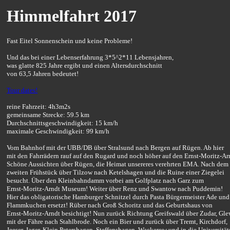
Himmelfahrt 2017
Fast Eitel Sonnenschein und keine Probleme!
Und das bei einer Lebenserfahrung 3*5^2*11 Lebensjahren,
was glatte 825 Jahre ergibt und einen Altersdurchschnitt
von 63,5 Jahren bedeutet!
Tour dates!
reine Fahrzeit: 4h3m2s
gemeinsame Strecke: 59.5 km
Durchschnittsgeschwindigkeit: 15 km/h
maximale Geschwindigkeit: 99 km/h
Vom Bahnhof mit der UBB/DB über Stralsund nach Bergen auf Rügen. Ab hier
mit den Fahrrädern rauf auf den Rugard und noch höher auf den Ernst-Moritz-A
Schöne Aussichten über Rügen, die Heimat unsereres verehrten EMA. Nach dem
zweiten Frühstück über Tilzow nach Ketelshagen und die Ruine einer Ziegelei
besucht. Über den Kleinbahndamm vorbei am Golfplatz nach Garz zum
Ernst-Moritz-Arndt Museum! Weiter über Renz und Swantow nach Puddemin!
Hier das obligatorische Hamburger Schnitzel durch Pasta Bürgermeister Ade und
Flammkuchen ersetzt! Rüber nach Groß Schoritz und das Geburtshaus von
Ernst-Moritz-Arndt besichtigt! Nun zurück Richtung Greifswald über Zudar, Gle
mit der Fähre nach Stahlbrode. Noch ein Bier und zurück über Tremt, Kirchdorf,
Jeeser, Jager, Klein Petershagen, Steffenshagen, Wackerow und in die Universitä