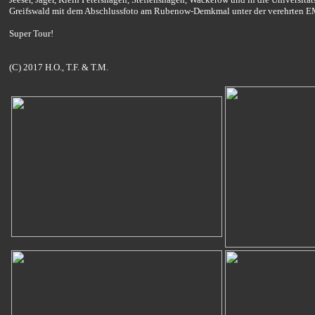
Greifswald mit dem Abschlussfoto am Rubenow-Demkmal unter der verehrten 
Super Tour!
(C) 2017 H.O., T.F. & T.M.