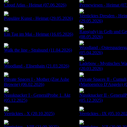
Cloud Atlas - Heimat (07.06.2026)
Peenewiesen - Heimat (07
Verrücktes Dresden - Hei
Populäre Kunst - Heimat (29.05.2026)
(29.05.2026)
Raps(ody) in Gelb und Gr
Ein Tag im Mai - Heimat (16.05.2026)
(08.05.2026)
Woodland - Osterspazierg
Walk the line - Stralsund (11.04.2026)
(05.04.2026)
Ladebow - Mystisches Wa
Woodland - Elisenhain (21.03.2026)
(20.03.2026)
Private Spaces I - Mother (Zoe Ashe
Private Spaces II - Cumuli
Browne) (06.02.2026)
(Marioenrico D'Angelo) (
Nussknacker I - GeneralProbe 1. Akt
Nussknacker II - GeneralP
(05.12.2025)
(05.12.2025)
Verrücktes - X (20.10.2025)
Verrücktes - IX (05.10.20
Verrücktes - VIII (23.09.2025)
Verrücktes - VII (20.09.2