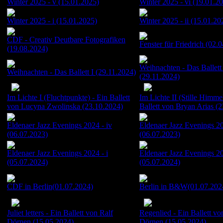
Winter 2025 - v (15.01.2025)
Winter 2025 - vi (19.01.2
Winter 2025 - i (15.01.2025)
Winter 2025 - ii (15.01.20
CDF - Creativ Deutbare Fotografiken
Fenster für Friedrich (02.
(19.08.2024)
Weihnachten - Das Ballett 
Weihnachten - Das Ballett I (29.11.2024)
(29.11.2024)
>
>
Im Lichte I (Fluchtpunkte) - Ein Ballett
Im Lichte II (Stille Himmel
von Lucyna Zwolinska (23.10.2024)
Ballett von Bryan Arias (
Eldenaer Jazz Evenings 2024 - iv
Eldenaer Jazz Evenings 20
(06.07.2023)
(06.07.2023)
Eldenaer Jazz Evenings 2024 - i
Eldenaer Jazz Evenings 20
(05.07.2024)
(05.07.2024)
CDF in Berlin(01.07.2024)
Berlin in B&W(01.07.202
>
>
Juliet letters - Ein Ballett von Ralf
Regenlied - Ein Ballett vo
Dörnen (15.05.2024)
Dörnen (15.05.2024)